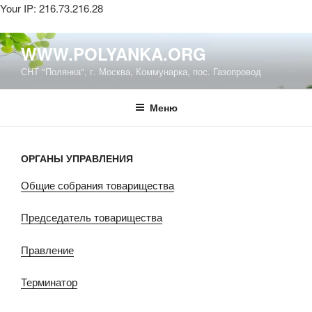
Your IP: 216.73.216.28
Перейти
WWW.POLYANKA.ORG
к
СНТ "Полянка", г. Москва, Коммунарка, пос. Газопровод
содержимому
Меню
ОРГАНЫ УПРАВЛЕНИЯ
Общие собрания товарищества
Председатель товарищества
Правление
Терминатор