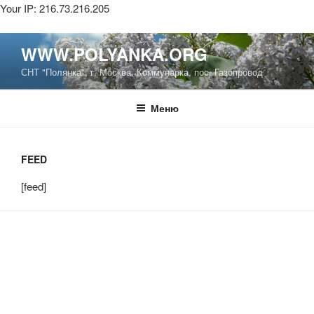
Your IP: 216.73.216.205
Перейти
WWW.POLYANKA.ORG
к
СНТ "Полянка", г. Москва, Коммунарка, пос. Газопровод
содержимому
Меню
FEED
[feed]