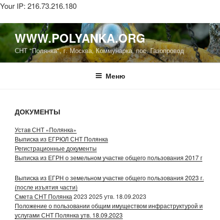
Your IP: 216.73.216.180
Перейти
WWW.POLYANKA.ORG
к
СНТ "Полянка", г. Москва, Коммунарка, пос. Газопровод
содержимому
Меню
ДОКУМЕНТЫ
Устав СНТ «Полянка»
Выписка из ЕГРЮЛ СНТ Полянка
Регистрационные документы
Выписка из ЕГРН о земельном участке общего пользования 2017 г
Выписка из ЕГРН о земельном участке общего пользования 2023 г.
(после изъятия части)
Смета
СНТ Полянка
2023 2025 утв. 18.09.2023
Положение о пользовании общим имуществом инфраструктурой и
услугами СНТ Полянка утв. 18.09.2023