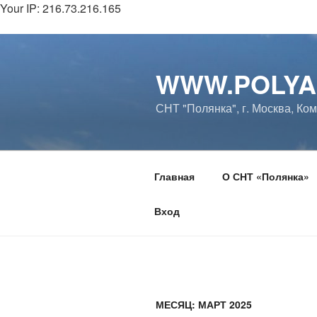
Your IP: 216.73.216.165
Перейти
к
WWW.POLYA
содержимому
СНТ "Полянка", г. Москва, Ко
Главная
О СНТ «Полянка»
Вход
МЕСЯЦ:
МАРТ 2025