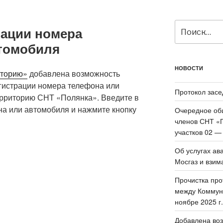
Искать:
рации номера
томобиля
НОВОСТИ
иторию»
добавлена возможность
гистрации номера телефона или
Протокол засе
ерриторию СНТ «Полянка». Введите в
на или автомобиля и нажмите кнопку
Очередное об
членов СНТ «П
участков 02 —
Об услугах ав
Мосгаз и взим
Прочистка про
между Коммун
ноябре 2025 г.
Добавлена воз