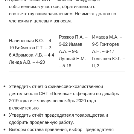
собственников участков, обратившихся с
соответствующим заявлением. Не имеют долгов по
членским и целевым взносам.
Рожков П.А. –
Имаева М.А. –
Начиненная В.О. – 4-
3-22 Имаев
9-5 Гонтюрев
19 Бойматов Г.Т. – 2-
А.А. – 9-5
А.Н. – 6-17
6 Абрамова И.В. – 4-4
Лушпай Н.М.
Голышев Ю.Г. –
Ленда А.В. – 4-23
– 5-16
Ц-3
Утвердить отчёт о финансово-хозяйственной
деятельности СНТ «Полянка» с февраля по декабрь
2019 года и с января по октябрь 2020 года
включительно
Утвердить отчёт председателя товарищества и
одобрить проделанную работу.
Выборы состава правления, выбор Председателя