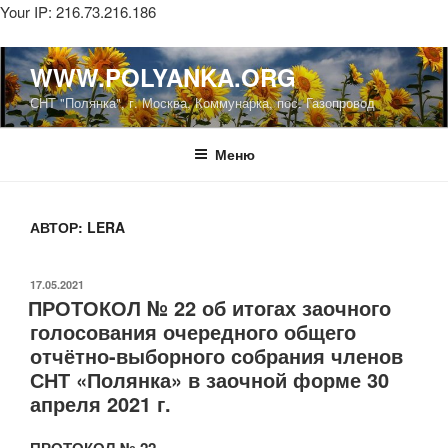
Your IP: 216.73.216.186
Перейти
WWW.POLYANKA.ORG
к
СНТ "Полянка", г. Москва, Коммунарка, пос. Газопровод
содержимому
Меню
АВТОР:
LERA
ОПУБЛИКОВАНО
17.05.2021
ПРОТОКОЛ № 22 об итогах заочного
голосования очередного общего
отчётно-выборного собрания членов
СНТ «Полянка» в заочной форме 30
апреля 2021 г.