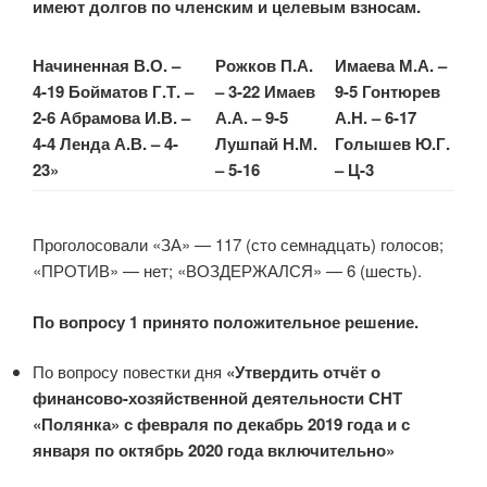
имеют долгов по членским и целевым взносам.
Начиненная В.О. –
Рожков П.А.
Имаева М.А. –
4-19
Бойматов Г.Т. –
– 3-22
Имаев
9-5
Гонтюрев
2-6
Абрамова И.В. –
А.А. – 9-5
А.Н. – 6-17
4-4
Ленда А.В. – 4-
Лушпай Н.М.
Голышев Ю.Г.
23»
– 5-16
– Ц-3
Проголосовали «ЗА» — 117 (сто семнадцать) голосов;
«ПРОТИВ» — нет; «ВОЗДЕРЖАЛСЯ» — 6 (шесть).
По вопросу 1 принято положительное решение.
По вопросу повестки дня
«Утвердить отчёт о
финансово-хозяйственной деятельности СНТ
«Полянка» с февраля по декабрь 2019 года и с
января по октябрь 2020 года включительно»