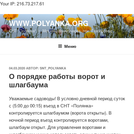
Your IP: 216.73.217.61
Перейти
WWW.POLYANKA.ORG
к
СНТ "Полянка", г. Москва, Коммунарка, пос. Газопровод
содержимому
Меню
ОПУБЛИКОВАНО
04.03.2020
АВТОР:
SNT_POLYANKA
О порядке работы ворот и
шлагбаума
Уважаемые садоводы! В условно дневной период суток
с (5:00 до 00:15) въезд в СНТ «Полянка»
контролируется шлагбаумом (ворота открыты). В
ночной период въезд контролируется воротами,
шлагбаум открыт. Для управления воротами и