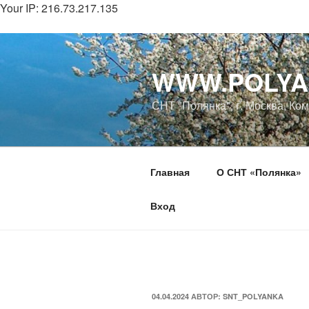
Your IP: 216.73.217.135
Перейти
к
WWW.POLYA
содержимому
СНТ "Полянка", г. Москва, Ко
Главная
О СНТ «Полянка»
Вход
ОПУБЛИКОВАНО
04.04.2024
АВТОР:
SNT_POLYANKA