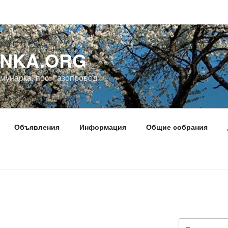
NKA.ORG
ммунарка, пос. Газопровод
Объявления
Информация
Общие собрания
Искать: