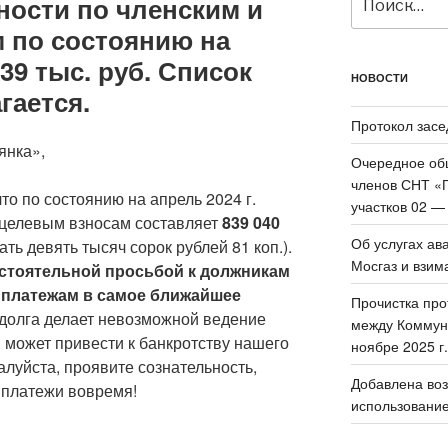
ности по членским и
 по состоянию на
39 тыс. руб. Список
НОВОСТИ
гается.
Протокол засе
янка»,
Очередное об
членов СНТ «П
о по состоянию на апрель 2024 г.
участков 02 —
 целевым взносам составляет
839 040
Об услугах ав
ть девять тысяч сорок рублей 81 коп.).
Мосгаз и взим
стоятельной просьбой к должникам
 платежам в самое ближайшее
Прочистка про
долга делает невозможной ведение
между Коммун
 может привести к банкротству нашего
ноябре 2025 г.
луйста, проявите сознательность,
Добавлена воз
 платежи вовремя!
использование