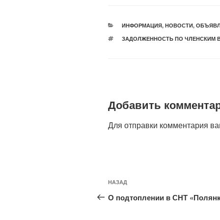
РУБРИКИ
ИНФОРМАЦИЯ
,
НОВОСТИ
,
ОБЪЯВЛ
МЕТКИ
ЗАДОЛЖЕННОСТЬ ПО ЧЛЕНСКИМ 
Добавить коммента
Для отправки комментария в
Навигация
Предыдущая
НАЗАД
по
запись:
О подтоплении в СНТ «Полян
записям